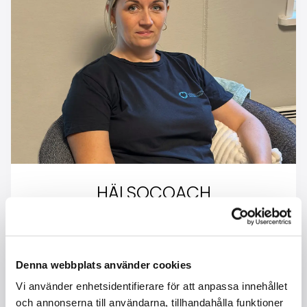
HÄLSOCOACH
Vill du leva ett hälsosammare liv men vet inte
riktigt var du ska börja?
Tillsammans så hjälps vi åt och jag stöttar och
Denna webbplats använder cookies
guidar dig på vägen fram mot ditt mål eller din
Vi använder enhetsidentifierare för att anpassa innehållet
dröm.
och annonserna till användarna, tillhandahålla funktioner