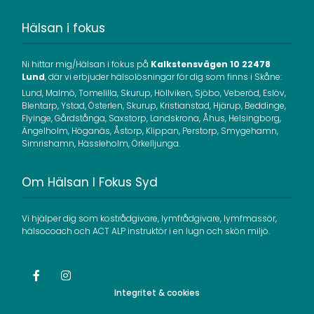
Hälsan i fokus
Ni hittar mig/Hälsan i fokus på
Kalkstensvägen 10 22478
Lund
, där vi erbjuder hälsolösningar för dig som finns i Skåne:
Lund, Malmö, Tomelilla, Skurup, Höllviken, Sjöbo, Veberöd, Eslöv,
Blentarp, Ystad, Österlen, Skurup, Kristianstad, Hjärup, Beddinge,
Flyinge, Gårdstånga, Saxstorp, Landskrona, Åhus, Helsingborg,
Ängelholm, Höganäs, Åstorp, Klippan, Perstorp, Smygehamn,
Simrishamn, Hässleholm, Örkelljunga.
Om Hälsan I Fokus Syd
Vi hjälper dig som kostrådgivare, lymfrådgivare, lymfmassör,
hälsocoach och ACT ALP instruktör i en lugn och skön miljö.
Integritet & cookies